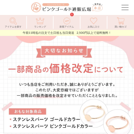
ピ
ン
メ
ク
ニ
0
ゴ
ュ
ー
ル
ー
アイテムを探す
ランキング
新着アイテム
お気に入り
買い物カゴ
ド
を
午前11時迄の注文で土日祝も当日発送 2,500円以上で送料無料！
通
開
販
閉
広
場