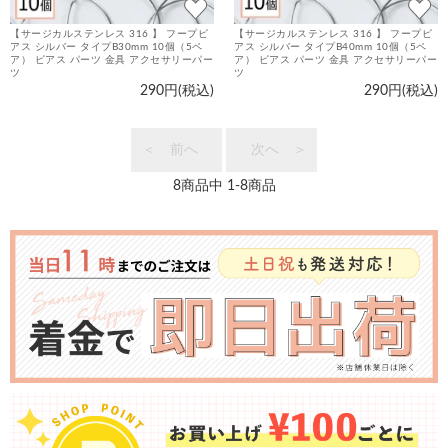
【サージカルステンレス 316 】 フープピ
【サージカルステンレス 316 】 フープピ
アス シルバー タイプB30mm 10個（5ペ
アス シルバー タイプB40mm 10個（5ペ
ア） ピアス パーツ 金具 アクセサリーパー
ア） ピアス パーツ 金具 アクセサリーパー
ツ
ツ
290円(税込)
290円(税込)
＜ 前へ
次へ ＞
8
商品中
1
-
8
商品
お
知
ら
せ・
特
集