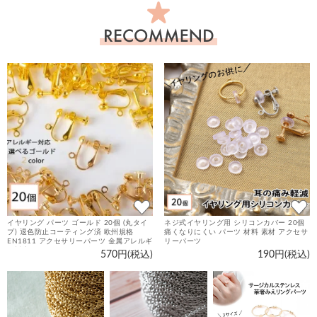
お
す
す
め
商
品
イヤリング パーツ ゴールド 20個 (丸タイ
ネジ式イヤリング用 シリコンカバー 20個
プ) 退色防止コーティング済 欧州規格
痛くなりにくい パーツ 材料 素材 アクセサ
EN1811 アクセサリーパーツ 金属アレルギ
リーパーツ
ー対応 ニッケルフリー 金具 カン付 ネジバ
570円(税込)
190円(税込)
ネ