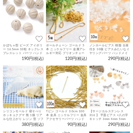
かぼちゃ型 ビーズ アイボリ
ボールチェーン ゴールド 5
ノンホールピアス 樹脂 台座
ー 16.5mm 10粒 ネックレス
本 ニッケルフリー 金属アレ
付き 10個 ピアスみたいなイ
ブレスレット パーツ ハンド
ルギー対応 ブリオンチェー
ヤリングパーツ ハンドメイ
メイド 材料 アクセサリーパ
ン ネックレス ブレスレット
ド 材料 アクセサリーパーツ
190円(税込)
120円(税込)
290円(税込)
ーツ
ストラップ パーツ 素材 アク
セサリーパーツ
シリコンモールド 寝そべり
Tピン ゴールド 3.0cm 100
【サージカルステンレス
ホッキョクグマ 熊 1個 リア
本 金具 ニッケルフリー 金具
316 】 平皿ピアス ×八の字
ルな仕上がり レジン 型 ソフ
アクセサリーパーツ ハンド
キャッチ 3mm 4mm 5mm
トモールド パーツ
メイド 材料 パーツ
6mm 8mm 10mm ゴールド
380円(税込)
90円(税込)
290円(税込)
シルバー ピンクゴールド 20
個～100個 台座 丸皿