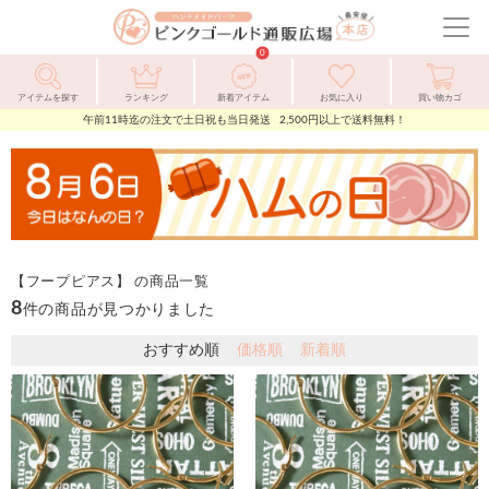
ピ
ン
メ
ク
ニ
0
ゴ
ュ
ー
ル
ー
アイテムを探す
ランキング
新着アイテム
お気に入り
買い物カゴ
ド
を
午前11時迄の注文で土日祝も当日発送 2,500円以上で送料無料！
通
開
販
閉
広
場
【フープピアス】 の商品一覧
8
件の商品が見つかりました
おすすめ順
価格順
新着順