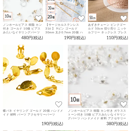
ノンホールピアス 樹脂 カン
【サージカルステンレス
あずきチェーン ピンクゴー
付き ゴールド 10個 ピアス
316 】 9ピン ゴールド
ルド 50cm 切り売り ニッケ
みたいなイヤリングパーツ
30mm 太さ0.7mm 20個 ハ
ルフリー ネックレス ブレス
ハンドメイド 材料 アクセサ
ンドメイド 手芸 パーツ 金属
レット ピアス パーツ 金具
480円(税込)
190円(税込)
110円(税込)
リーパーツ
アレルギー対策 アクセサリ
素材 アクセサリーパーツ
ーパーツ
蝶バネ イヤリング ゴールド 20個 ハンドメ
ノンホールピアス 樹脂 カン付き ガラスス
イド 材料 パーツ アクセサリーパーツ
トーン付き 10個 ピアスみたいなイヤリン
グパーツ ハンドメイド 材料 アクセサリー
パーツ
190円(税込)
380円(税込)