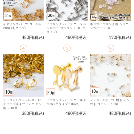
イヤリングパーツ ゴールド
イヤリング パーツ ニッケル
ネジ式イヤリング用 シリコ
20個 (丸タイプ)
シルバー ロジウム 20個 (丸
ンカバー 20個
し
タイプ)
480円(税込)
480円(税込)
190円(税込)
サージカルステンレス 316
イヤリング パーツ ゴールド
ノンホールピアス 樹脂 カン
金
クリップ式イヤリング カン
20個 (平タイプ：8mm)
付き ゴールド 10個
マ
無し 10個
380円(税込)
480円(税込)
480円(税込)