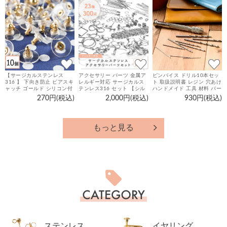
【サージカルステンレス
アクセサリー パーツ 金属ア
ピンバイス ドリル10本セッ
316 】 下向き防止 ピアスキ
レルギー対応 サージカルス
ト 取扱説明書 レジン 穴あけ
ャッチ ゴールド シリコン付
テンレス316 セット 【シル
ハンドメイド 工具 材料 パー
き 10個 ハンドメイド ピア
バー】 アクセサリーパーツ
ツ
270円(税込)
2,000円(税込)
930円(税込)
ス パーツ 金属アレルギー対
キット 23種300個 ハンドメ
策 アクセサリーパーツ
イド ピアス 金具 基礎金具
手芸 材料 手作り
もっと見る
カ
テ
ゴ
リ
ー
ステンレス
イヤリング
一