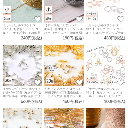
【サージカルステンレス
【サージカルステンレス
【サージカルステンレス
316 】 あずきチェーン ゴー
316 】 あずきチェーン シル
316 】 リング パーツ ゴー
ルド （サイズ小） 50cm 切
バー （サイズ小） 50cm 切
ルド シルバー ピンクゴール
り売り ネックレス ブレスレ
り売り ネックレス ブレスレ
ド タイプA 4mm / 6mm /
240円(税込)
190円(税込)
480円(税込)
ット 金属アレルギー対策 ア
ット 金属アレルギー対策 ア
8mm 4個～10個 指輪 台座
クセサリーパーツ
クセサリーパーツ
ハンドメイド 金具 手芸 パー
ツ
イヤリング パーツ ホワイト
イヤリングパーツ ゴールド
【サージカルステンレス
シルバー 20個 (丸タイプ) 金
20個 (平タイプ) 退色防止コ
316 】 丸カン マルカン ゴ
属アレルギー対応 金具 アク
ーティング済 金属アレルギ
ールド シルバー ピンクゴー
セサリーパーツ 材料 素材
ー対応 金具 アクセサリーパ
ルド 2mm 3mm 4mm 5mm
660円(税込)
460円(税込)
100円(税込)
ーツ 材料 素材
6mm 7mm 8mm ／20個～
100個 ステンレス パーツ 金
具