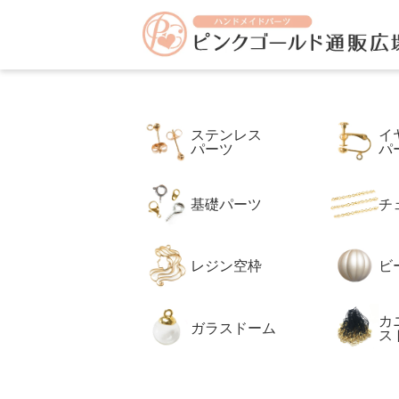
アクセサリーパーツ イヤリング ピアス の専門店 【ピンク
ピ
す。
ン
ク
ゴ
ー
ル
ド
通
販
ステンレス
イ
広
パーツ
パ
場
本
店
基礎パーツ
チ
レジン空枠
ビ
カ
ガラスドーム
ス