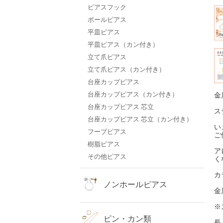
ピアスフック
ボールピアス
平皿ピアス
平皿ピアス（カン付き）
立て爪ピアス
立て爪ピアス（カン付き）
台座カップピアス
台座カップピアス（カン付き）
金
台座カップピアス 芯立
ス
台座カップピアス 芯立（カン付き）
い
フープピアス
ご
樹脂ピアス
ア
その他ピアス
く
カ
ノンホールピアス
金
※
ピン・カン類
長