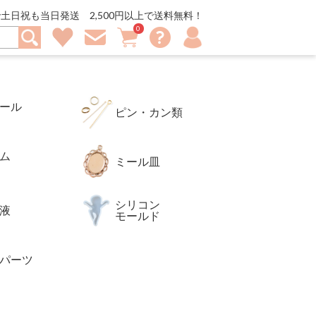
ーツ、ピアスパーツやイヤリングパーツを豊富に取り揃えてま
土日祝も当日発送 2,500円以上で送料無料！
0
マ
お
買
お
メ
イ
問
い
気
ル
ア
い
物
に
マ
カ
合
カ
入
ガ
ウ
わ
ゴ
り
登
ン
せ
録
ト
ール
ピン・カン類
ム
ミール皿
シリコン
液
モールド
パーツ