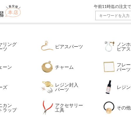
ゴールド通販広場】。金属アレルギー対応の高品質ステンレスパ
午前11時迄の注文で
ヤリング
ノンホ
ピアスパーツ
ーツ
ピアス
フレー
ェーン
チャーム
パーツ
レジン封入
ーズ
レジン
パーツ
ニカン
アクセサリー
その他
トラップ
工具