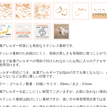
属アレルギー対策にも有効なステンレス素材です。
テンレス素材のため錆びにくく、色味の美しさを長期的に保つことがで
ままで金属アレルギーが理由で付けられなかったお気に入りのアクセサ
使用頂けます。
レルギー対応につき、金属アレルギーでお悩みの方でも痛くならない、
ならないなどお肌に優しい仕様です。
ラー：ゴールド／数量：20個／サイズ：30mm／太さ：0.5mm
属アレルギーを起こしにくい材質でございますが、お肌に合わない場合
ステンレス素材は錆びにくい素材ですが、使い方や保管環境次第では全
くお使い頂くために、水に濡れた場合はアクセサリー用のクロス等で水