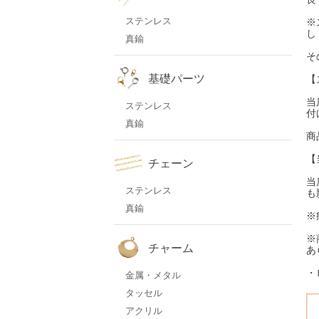
ステンレス
※
し
真鍮
そ
基礎パーツ
【
当
ステンレス
付
真鍮
商
【
チェーン
当
ステンレス
も
真鍮
※
※
チャーム
あ
・
金属・メタル
タッセル
アクリル