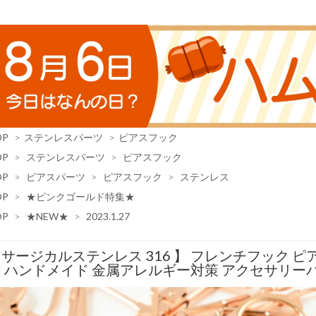
OP
>
ステンレスパーツ
>
ピアスフック
OP
>
ステンレスパーツ
>
ピアスフック
OP
>
ピアスパーツ
>
ピアスフック
>
ステンレス
OP
>
★ピンクゴールド特集★
OP
>
★NEW★
>
2023.1.27
サージカルステンレス 316 】 フレンチフック ピア
 ハンドメイド 金属アレルギー対策 アクセサリーパ