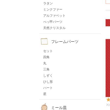
ラタン
ミンクファー
アルファベット
べっ甲パーツ
天然クリスタル
フレームパーツ
セット
四角
丸
三角
しずく
ひし形
ハート
星
ミール皿