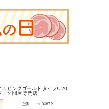
ス ピンクゴールド タイプC 20
ーツ 問屋 専門店
ss-00879
型番