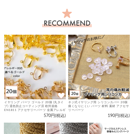
お
す
す
め
商
品
イヤリング パーツ ゴールド 20個 (丸タイ
ネジ式イヤリング用 シリコンカバー 20個
プ) 退色防止コーティング済 欧州規格
痛くなりにくい パーツ 材料 素材 アクセサ
EN1811 アクセサリーパーツ 金属アレルギ
リーパーツ
ー対応 ニッケルフリー 金具 カン付 ネジバ
570円(税込)
190円(税込)
ネ