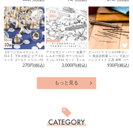
シルバー ピンクゴールド 20
個～100個 台座 丸皿
【サージカルステンレス
アクセサリー パーツ 金属ア
ピンバイス ドリル10本セッ
316 】 下向き防止 ピアスキ
レルギー対応 サージカルス
ト 取扱説明書 レジン 穴あけ
ャッチ ゴールド シリコン付
テンレス316 セット 【シル
ハンドメイド 工具 材料 パー
き 10個 ハンドメイド ピア
バー】 アクセサリーパーツ
ツ
270円(税込)
2,000円(税込)
930円(税込)
ス パーツ 金属アレルギー対
キット 23種300個 ハンドメ
策 アクセサリーパーツ
イド ピアス 金具 基礎金具
手芸 材料 手作り
もっと見る
カ
テ
ゴ
リ