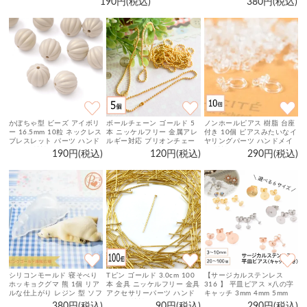
190円(税込)
380円(税込)
かぼちゃ型 ビーズ アイボリ
ボールチェーン ゴールド 5
ノンホールピアス 樹脂 台座
ー 16.5mm 10粒 ネックレス
本 ニッケルフリー 金属アレ
付き 10個 ピアスみたいなイ
ブレスレット パーツ ハンド
ルギー対応 ブリオンチェー
ヤリングパーツ ハンドメイ
メイド 材料 アクセサリーパ
ン ネックレス ブレスレット
ド 材料 アクセサリーパーツ
190円(税込)
120円(税込)
290円(税込)
ーツ
ストラップ パーツ 素材 アク
セサリーパーツ
シリコンモールド 寝そべり
Tピン ゴールド 3.0cm 100
【サージカルステンレス
ホッキョクグマ 熊 1個 リア
本 金具 ニッケルフリー 金具
316 】 平皿ピアス ×八の字
ルな仕上がり レジン 型 ソフ
アクセサリーパーツ ハンド
キャッチ 3mm 4mm 5mm
トモールド パーツ
メイド 材料 パーツ
6mm 8mm 10mm ゴールド
380円(税込)
90円(税込)
290円(税込)