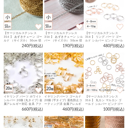
【サージカルステンレス
【サージカルステンレス
【サージカルステンレス
316 】 あずきチェーン ゴー
316 】 あずきチェーン シル
316 】 リング パーツ ゴー
ルド （サイズ小） 50cm 切
バー （サイズ小） 50cm 切
ルド シルバー ピンクゴール
り売り ネックレス ブレスレ
り売り ネックレス ブレスレ
ド タイプA 4mm / 6mm /
240円(税込)
190円(税込)
480円(税込)
ット 金属アレルギー対策 ア
ット 金属アレルギー対策 ア
8mm 4個～10個 指輪 台座
クセサリーパーツ
クセサリーパーツ
ハンドメイド 金具 手芸 パー
ツ
イヤリング パーツ ホワイト
イヤリングパーツ ゴールド
【サージカルステンレス
シルバー 20個 (丸タイプ) 金
20個 (平タイプ) 退色防止コ
316 】 丸カン マルカン ゴ
属アレルギー対応 金具 アク
ーティング済 金属アレルギ
ールド シルバー ピンクゴー
セサリーパーツ 材料 素材
ー対応 金具 アクセサリーパ
ルド 2mm 3mm 4mm 5mm
660円(税込)
460円(税込)
100円(税込)
ーツ 材料 素材
6mm 7mm 8mm ／20個～
100個 ステンレス パーツ 金
具