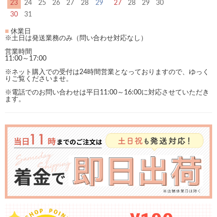
23
24
25
26
27
28
29
27
28
29
30
30
31
■
休業日
※土日は発送業務のみ（問い合わせ対応なし）
営業時間
11:00～17:00
※ネット購入での受付は24時間営業となっておりますので、ゆっく
りご覧くださいませ。
※電話でのお問い合わせは平日11:00～16:00に対応させていただき
ます。
お
知
ら
せ・
特
集