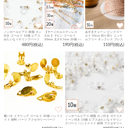
ノンホールピアス 樹脂 カン
【サージカルステンレス
あずきチェーン ピンクゴー
付き ゴールド 10個 ピアス
316 】 9ピン ゴールド
ルド 50cm 切り売り ニッケ
みたいなイヤリングパーツ
30mm 太さ0.7mm 20個 ハ
ルフリー ネックレス ブレス
ハンドメイド 材料 アクセサ
ンドメイド 手芸 パーツ 金属
レット ピアス パーツ 金具
480円(税込)
190円(税込)
110円(税込)
リーパーツ
アレルギー対策 アクセサリ
素材 アクセサリーパーツ
ーパーツ
蝶バネ イヤリング ゴールド 20個 ハンドメ
ノンホールピアス 樹脂 カン付き ガラスス
イド 材料 パーツ アクセサリーパーツ
トーン付き 10個 ピアスみたいなイヤリン
グパーツ ハンドメイド 材料 アクセサリー
パーツ