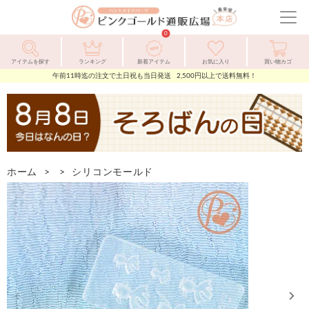
ピ
ン
メ
ク
ニ
0
ゴ
ュ
ー
ル
ー
アイテムを探す
ランキング
新着アイテム
お気に入り
買い物カゴ
ド
を
午前11時迄の注文で土日祝も当日発送 2,500円以上で送料無料！
通
開
販
閉
広
場
ホーム
> >
シリコンモールド