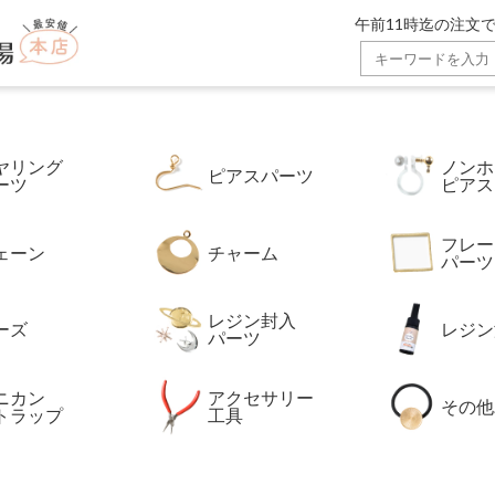
ゴールド通販広場】。金属アレルギー対応の高品質ステンレスパ
午前11時迄の注文で
ヤリング
ノンホ
ピアスパーツ
ーツ
ピアス
フレー
ェーン
チャーム
パーツ
レジン封入
ーズ
レジン
パーツ
ニカン
アクセサリー
その他
トラップ
工具