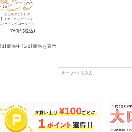
サージカルステンレス
6 】イヤーカフ ゴールド
ルバー ピンクゴールド タ
F 4個～10個 ハンドメ
760円(税込)
ド イヤリング パーツ 金
アレルギー対策 アクセサ
ーパーツ 問屋 専門店
 [1] 商品中 [1-1] 商品を表示
・