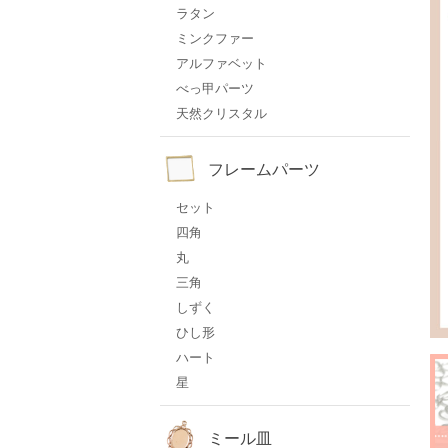
ラタン
ミンクファー
アルファベット
べっ甲パーツ
天然クリスタル
フレームパーツ
セット
四角
丸
三角
しずく
ひし形
ハート
星
ミール皿