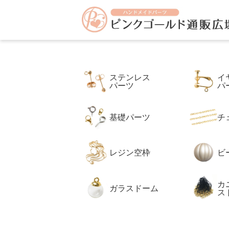
アクセサリーパーツ イヤリング ピアス の専門店 【ピンク
ピ
す。
ン
ク
ゴ
ー
ル
ド
通
販
ステンレス
イ
広
パーツ
パ
場
本
店
基礎パーツ
チ
レジン空枠
ビ
カ
ガラスドーム
ス