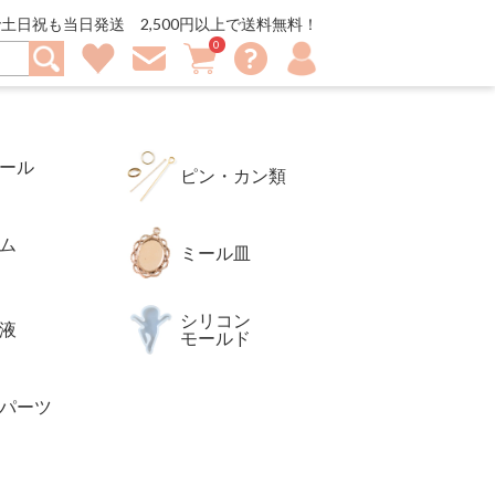
ーツ、ピアスパーツやイヤリングパーツを豊富に取り揃えてま
土日祝も当日発送 2,500円以上で送料無料！
0
マ
お
買
お
メ
イ
問
い
気
ル
ア
い
物
に
マ
カ
合
カ
入
ガ
ウ
わ
ゴ
り
登
ン
せ
録
ト
ール
ピン・カン類
ム
ミール皿
シリコン
液
モールド
パーツ