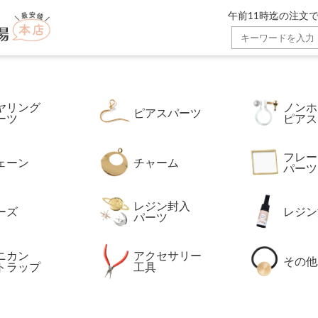
ゴールド通販広場】。金属アレルギー対応の高品質ステンレスパ
午前11時迄の注文で
ヤリング
ノンホ
ピアスパーツ
ーツ
ピアス
フレー
ェーン
チャーム
パーツ
レジン封入
ーズ
レジン
パーツ
ニカン
アクセサリー
その他
トラップ
工具