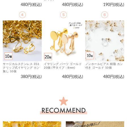
480円(税込)
480円(税込)
190円(税込)
サージカルステンレス 316
イヤリング パーツ ゴールド
ノンホールピアス 樹脂 カン
金
クリップ式イヤリング カン
20個 (平タイプ：8mm)
付き ゴールド 10個
マ
無し 10個
380円(税込)
480円(税込)
480円(税込)
お
す
す
め
商