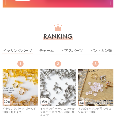
ラ
ン
キ
ン
グ
イヤリングパーツ
チャーム
ピアスパーツ
ピン・カン類
イヤリングパーツ ゴールド
イヤリング パーツ ニッケル
ネジ式イヤリング用 シリコ
20個 (丸タイプ)
シルバー ロジウム 20個 (丸
ンカバー 20個
し
タイプ)