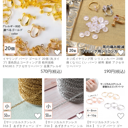
品
イヤリング パーツ ゴールド 20個 (丸タイ
ネジ式イヤリング用 シリコンカバー 20個
プ) 退色防止コーティング済 欧州規格
痛くなりにくい パーツ 材料 素材 アクセサ
EN1811 アクセサリーパーツ 金属アレルギ
リーパーツ
ー対応 ニッケルフリー 金具 カン付 ネジバ
570円(税込)
190円(税込)
ネ
【サージカルステンレス
【サージカルステンレス
【サージカルステンレス
316 】 あずきチェーン ゴー
316 】 あずきチェーン シル
316 】 リング パーツ ゴー