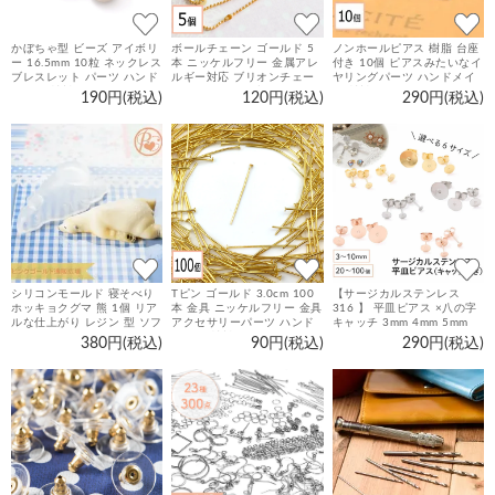
かぼちゃ型 ビーズ アイボリ
ボールチェーン ゴールド 5
ノンホールピアス 樹脂 台座
ー 16.5mm 10粒 ネックレス
本 ニッケルフリー 金属アレ
付き 10個 ピアスみたいなイ
ブレスレット パーツ ハンド
ルギー対応 ブリオンチェー
ヤリングパーツ ハンドメイ
メイド 材料 アクセサリーパ
ン ネックレス ブレスレット
ド 材料 アクセサリーパーツ
190円(税込)
120円(税込)
290円(税込)
ーツ
ストラップ パーツ 素材 アク
セサリーパーツ
シリコンモールド 寝そべり
Tピン ゴールド 3.0cm 100
【サージカルステンレス
ホッキョクグマ 熊 1個 リア
本 金具 ニッケルフリー 金具
316 】 平皿ピアス ×八の字
ルな仕上がり レジン 型 ソフ
アクセサリーパーツ ハンド
キャッチ 3mm 4mm 5mm
トモールド パーツ
メイド 材料 パーツ
6mm 8mm 10mm ゴールド
380円(税込)
90円(税込)
290円(税込)
シルバー ピンクゴールド 20
個～100個 台座 丸皿