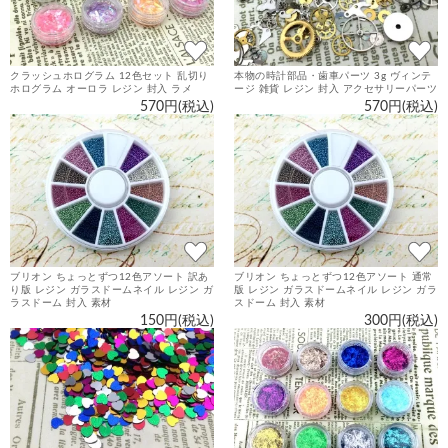
クラッシュホログラム 12色セット 乱切り
本物の時計部品・歯車パーツ 3g ヴィンテ
ホログラム オーロラ レジン 封入 ラメ
ージ 雑貨 レジン 封入 アクセサリーパーツ
570円(税込)
570円(税込)
ブリオン ちょっとずつ12色アソート 訳あ
ブリオン ちょっとずつ12色アソート 通常
り版 レジン ガラスドームネイル レジン ガ
版 レジン ガラスドームネイル レジン ガラ
ラスドーム 封入 素材
スドーム 封入 素材
150円(税込)
300円(税込)