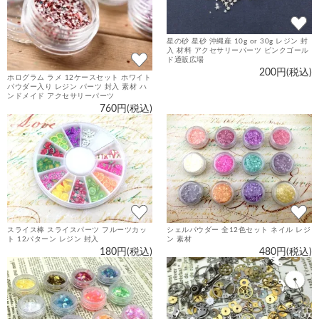
星の砂 星砂 沖縄産 10g or 30g レジン 封
入 材料 アクセサリーパーツ ピンクゴール
ド通販広場
200円(税込)
ホログラム ラメ 12ケースセット ホワイト
パウダー入り レジン パーツ 封入 素材 ハ
ンドメイド アクセサリーパーツ
760円(税込)
スライス棒 スライスパーツ フルーツカッ
シェルパウダー 全12色セット ネイル レジ
ト 12パターン レジン 封入
ン 素材
180円(税込)
480円(税込)