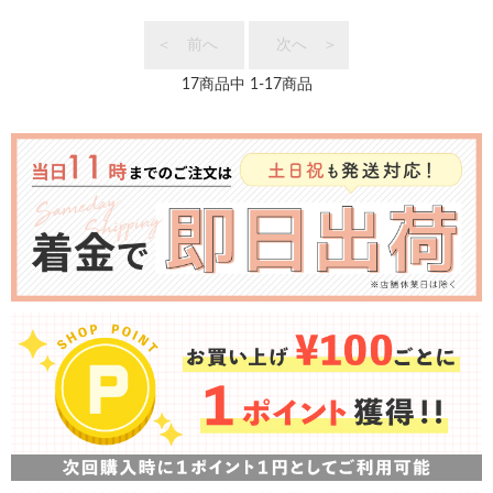
＜ 前へ
次へ ＞
17
商品中
1
-
17
商品
お
知
ら
せ・
特
集