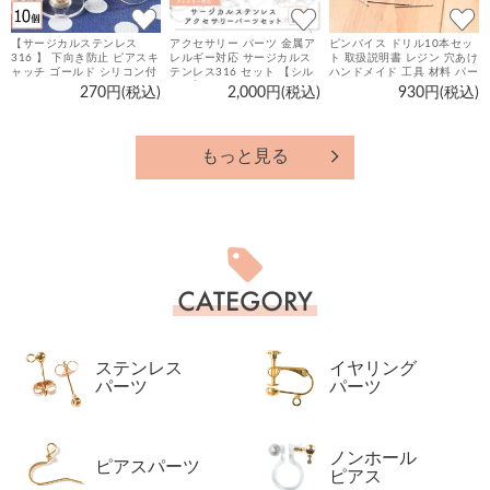
【サージカルステンレス
アクセサリー パーツ 金属ア
ピンバイス ドリル10本セッ
316 】 下向き防止 ピアスキ
レルギー対応 サージカルス
ト 取扱説明書 レジン 穴あけ
ャッチ ゴールド シリコン付
テンレス316 セット 【シル
ハンドメイド 工具 材料 パー
き 10個 ハンドメイド ピア
バー】 アクセサリーパーツ
ツ
270円(税込)
2,000円(税込)
930円(税込)
ス パーツ 金属アレルギー対
キット 23種300個 ハンドメ
策 アクセサリーパーツ
イド ピアス 金具 基礎金具
手芸 材料 手作り
もっと見る
カ
テ
ゴ
リ
ー
ステンレス
イヤリング
一
覧
パーツ
パーツ
ノンホール
ピアスパーツ
ピアス