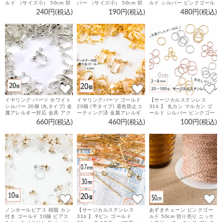
ルド （サイズ小） 50cm 切
バー （サイズ小） 50cm 切
ルド シルバー ピンクゴール
り売り ネックレス ブレスレ
り売り ネックレス ブレスレ
ド タイプA 4mm / 6mm /
240円(税込)
190円(税込)
480円(税込)
ット 金属アレルギー対策 ア
ット 金属アレルギー対策 ア
8mm 4個～10個 指輪 台座
クセサリーパーツ
クセサリーパーツ
ハンドメイド 金具 手芸 パー
ツ
イヤリング パーツ ホワイト
イヤリングパーツ ゴールド
【サージカルステンレス
シルバー 20個 (丸タイプ) 金
20個 (平タイプ) 退色防止コ
316 】 丸カン マルカン ゴ
属アレルギー対応 金具 アク
ーティング済 金属アレルギ
ールド シルバー ピンクゴー
セサリーパーツ 材料 素材
ー対応 金具 アクセサリーパ
ルド 2mm 3mm 4mm 5mm
660円(税込)
460円(税込)
100円(税込)
ーツ 材料 素材
6mm 7mm 8mm ／20個～
100個 ステンレス パーツ 金
具
ノンホールピアス 樹脂 カン
【サージカルステンレス
あずきチェーン ピンクゴー
付き ゴールド 10個 ピアス
316 】 9ピン ゴールド
ルド 50cm 切り売り ニッケ