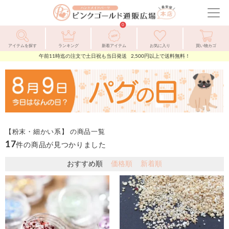
ピ
ン
メ
ク
ニ
0
ゴ
ュ
ー
ル
ー
アイテムを探す
ランキング
新着アイテム
お気に入り
買い物カゴ
ド
を
午前11時迄の注文で土日祝も当日発送 2,500円以上で送料無料！
通
開
販
閉
広
場
【粉末・細かい系】 の商品一覧
17
件の商品が見つかりました
おすすめ順
価格順
新着順