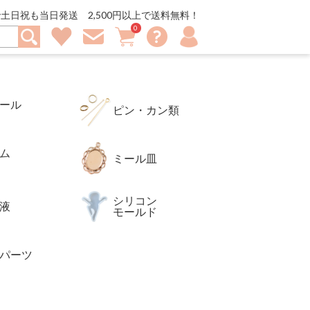
ーツ、ピアスパーツやイヤリングパーツを豊富に取り揃えてま
土日祝も当日発送 2,500円以上で送料無料！
0
マ
お
買
お
メ
イ
問
い
気
ル
ア
い
物
に
マ
カ
合
カ
入
ガ
ウ
わ
ゴ
り
登
ン
せ
録
ト
ール
ピン・カン類
ム
ミール皿
シリコン
液
モールド
パーツ