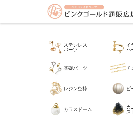
アクセサリーパーツ イヤリング ピアス の専門店 【ピンク
ピ
す。
ン
ク
ゴ
ー
ル
ド
通
販
ステンレス
イ
広
パーツ
パ
場
本
店
基礎パーツ
チ
レジン空枠
ビ
カ
ガラスドーム
ス