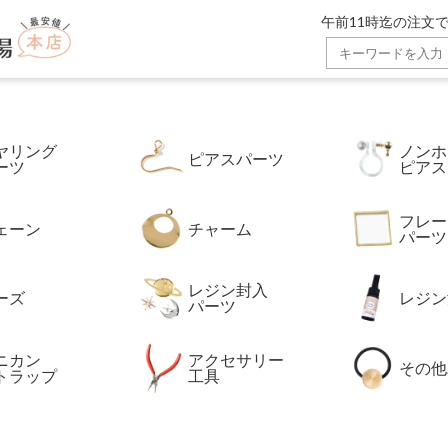
ゴールド通販広場】。金属アレルギー対応の高品質ステンレスパ
午前11時迄の注文で
ヤリング
ノンホ
ピアスパーツ
ーツ
ピアス
フレー
ェーン
チャーム
パーツ
レジン封入
ーズ
レジン
パーツ
ニカン
アクセサリー
その他
トラップ
工具