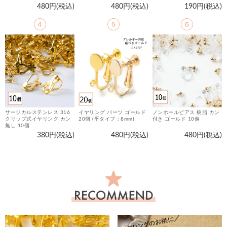
480円(税込)
480円(税込)
190円(税込)
サージカルステンレス 316
イヤリング パーツ ゴールド
ノンホールピアス 樹脂 カン
金
クリップ式イヤリング カン
20個 (平タイプ：8mm)
付き ゴールド 10個
マ
無し 10個
380円(税込)
480円(税込)
480円(税込)
お
す
す
め
商
品