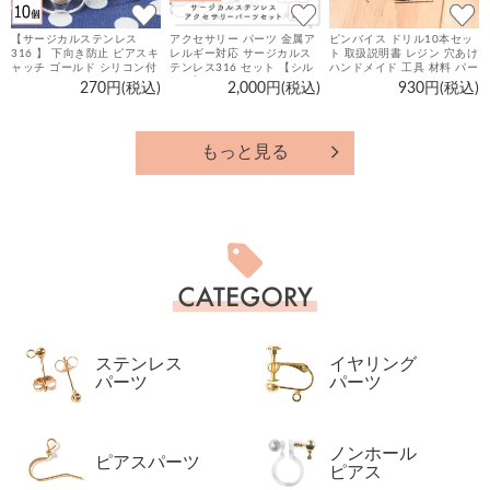
【サージカルステンレス
アクセサリー パーツ 金属ア
ピンバイス ドリル10本セッ
316 】 下向き防止 ピアスキ
レルギー対応 サージカルス
ト 取扱説明書 レジン 穴あけ
ャッチ ゴールド シリコン付
テンレス316 セット 【シル
ハンドメイド 工具 材料 パー
き 10個 ハンドメイド ピア
バー】 アクセサリーパーツ
ツ
270円(税込)
2,000円(税込)
930円(税込)
ス パーツ 金属アレルギー対
キット 23種300個 ハンドメ
策 アクセサリーパーツ
イド ピアス 金具 基礎金具
手芸 材料 手作り
もっと見る
カ
テ
ゴ
リ
ー
ステンレス
イヤリング
一
覧
パーツ
パーツ
ノンホール
ピアスパーツ
ピアス