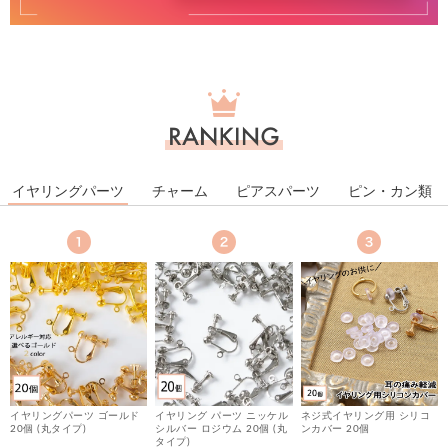
ラ
ン
キ
ン
グ
イヤリングパーツ
チャーム
ピアスパーツ
ピン・カン類
イヤリングパーツ ゴールド
イヤリング パーツ ニッケル
ネジ式イヤリング用 シリコ
20個 (丸タイプ)
シルバー ロジウム 20個 (丸
ンカバー 20個
し
タイプ)