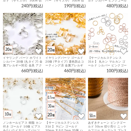
ルド （サイズ小） 50cm 切
バー （サイズ小） 50cm 切
ルド シルバー ピンクゴール
り売り ネックレス ブレスレ
り売り ネックレス ブレスレ
ド タイプA 4mm / 6mm /
240円(税込)
190円(税込)
480円(税込)
ット 金属アレルギー対策 ア
ット 金属アレルギー対策 ア
8mm 4個～10個 指輪 台座
クセサリーパーツ
クセサリーパーツ
ハンドメイド 金具 手芸 パー
ツ
イヤリング パーツ ホワイト
イヤリングパーツ ゴールド
【サージカルステンレス
シルバー 20個 (丸タイプ) 金
20個 (平タイプ) 退色防止コ
316 】 丸カン マルカン ゴ
属アレルギー対応 金具 アク
ーティング済 金属アレルギ
ールド シルバー ピンクゴー
セサリーパーツ 材料 素材
ー対応 金具 アクセサリーパ
ルド 2mm 3mm 4mm 5mm
660円(税込)
460円(税込)
100円(税込)
ーツ 材料 素材
6mm 7mm 8mm ／20個～
100個 ステンレス パーツ 金
具
ノンホールピアス 樹脂 カン
【サージカルステンレス
あずきチェーン ピンクゴー
付き ゴールド 10個 ピアス
316 】 9ピン ゴールド
ルド 50cm 切り売り ニッケ
みたいなイヤリングパーツ
30mm 太さ0.7mm 20個 ハ
ルフリー ネックレス ブレス