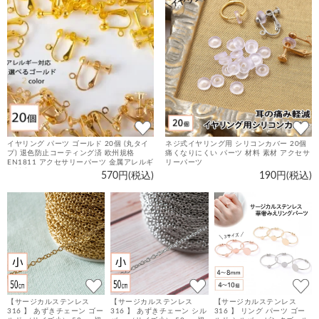
イヤリング パーツ ゴールド 20個 (丸タイ
ネジ式イヤリング用 シリコンカバー 20個
プ) 退色防止コーティング済 欧州規格
痛くなりにくい パーツ 材料 素材 アクセサ
EN1811 アクセサリーパーツ 金属アレルギ
リーパーツ
ー対応 ニッケルフリー 金具 カン付 ネジバ
570円(税込)
190円(税込)
ネ
【サージカルステンレス
【サージカルステンレス
【サージカルステンレス
316 】 あずきチェーン ゴー
316 】 あずきチェーン シル
316 】 リング パーツ ゴー