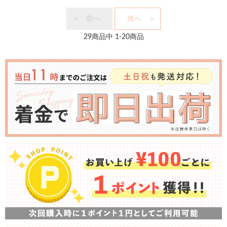
＜ 前へ
次へ ＞
29
商品中
1
-
20
商品
お
知
ら
せ・
特
集