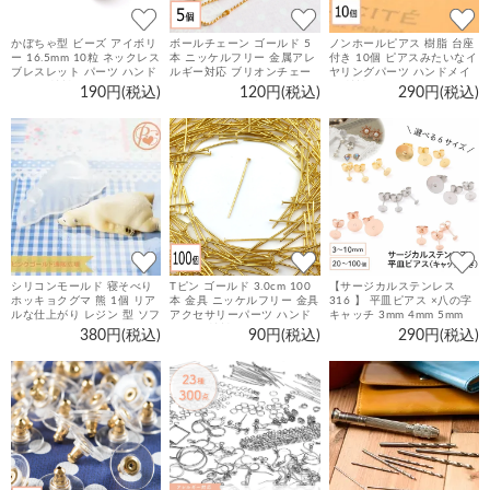
かぼちゃ型 ビーズ アイボリ
ボールチェーン ゴールド 5
ノンホールピアス 樹脂 台座
ー 16.5mm 10粒 ネックレス
本 ニッケルフリー 金属アレ
付き 10個 ピアスみたいなイ
ブレスレット パーツ ハンド
ルギー対応 ブリオンチェー
ヤリングパーツ ハンドメイ
メイド 材料 アクセサリーパ
ン ネックレス ブレスレット
ド 材料 アクセサリーパーツ
190円(税込)
120円(税込)
290円(税込)
ーツ
ストラップ パーツ 素材 アク
セサリーパーツ
シリコンモールド 寝そべり
Tピン ゴールド 3.0cm 100
【サージカルステンレス
ホッキョクグマ 熊 1個 リア
本 金具 ニッケルフリー 金具
316 】 平皿ピアス ×八の字
ルな仕上がり レジン 型 ソフ
アクセサリーパーツ ハンド
キャッチ 3mm 4mm 5mm
トモールド パーツ
メイド 材料 パーツ
6mm 8mm 10mm ゴールド
380円(税込)
90円(税込)
290円(税込)
シルバー ピンクゴールド 20
個～100個 台座 丸皿