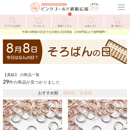
ピ
ン
メ
ク
ニ
0
ゴ
ュ
ー
ル
ー
アイテムを探す
ランキング
新着アイテム
お気に入り
買い物カゴ
ド
を
午前11時迄の注文で土日祝も当日発送 2,500円以上で送料無料！
通
開
販
閉
広
場
【真鍮】 の商品一覧
29
件の商品が見つかりました
おすすめ順
価格順
新着順